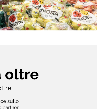
 oltre
ltre
sce sullo
s partner