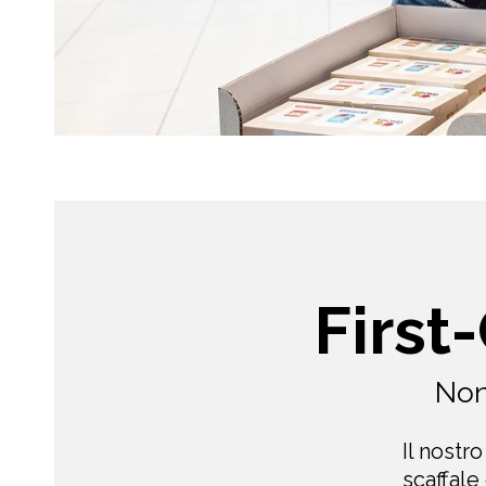
First
Non
Il nostr
scaffale