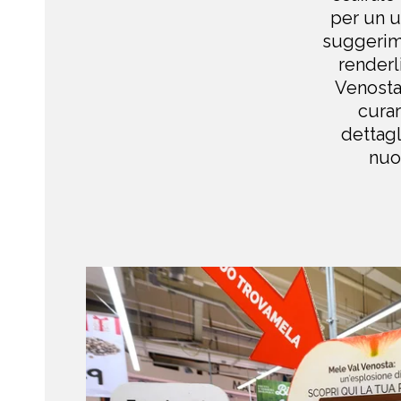
per un ul
suggerime
renderl
Venosta
curar
dettagl
nuo