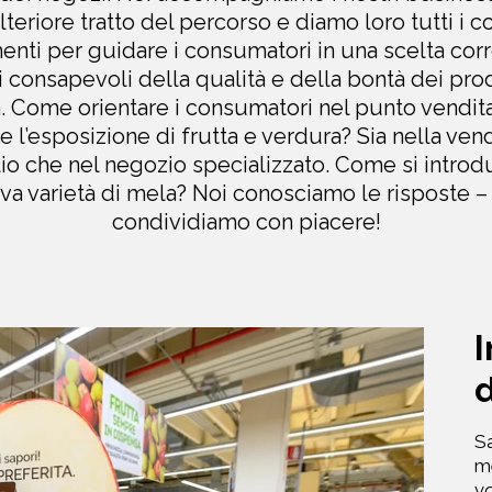
teriore tratto del percorso e diamo loro tutti i co
nti per guidare i consumatori in una scelta corr
i consapevoli della qualità e della bontà dei prod
. Come orientare i consumatori nel punto vendi
e l’esposizione di frutta e verdura? Sia nella vend
io che nel negozio specializzato. Come si intro
va varietà di mela? Noi conosciamo le risposte – 
condividiamo con piacere!
I
d
Sa
me
vo