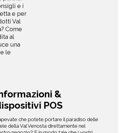
nsigli e i
etta e per
otti Val
ta? Come
ita al
duce una
e le
nformazioni &
ispositivi POS
pevate che potete portare il paradiso delle
le della Val Venosta direttamente nel
stro negozio? E in modo tale che i vostri