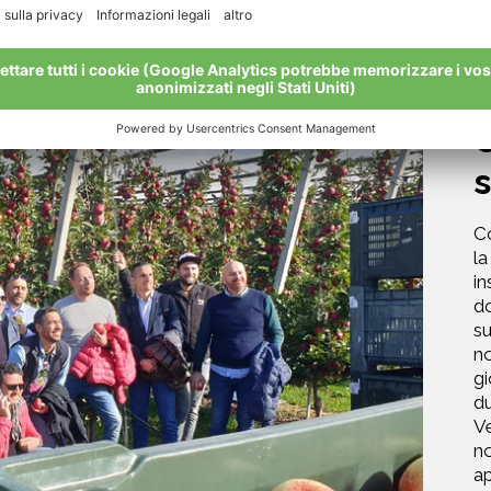
C
Co
la
in
do
su
no
gi
du
Ve
no
ap