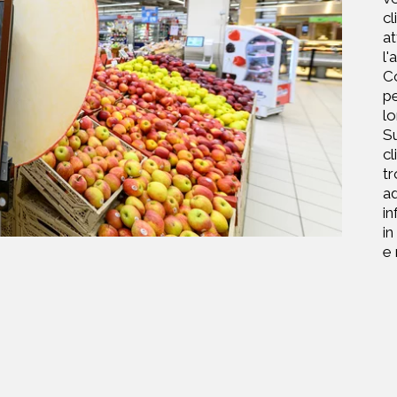
cl
at
l'
Co
pe
lo
Su
cl
tr
ad
in
in
e 