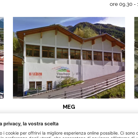
ore 09,30 - 
MEG
Orari d‘apertura ufficio: LUN - VEN
08,00 alle 12,00 & 14,00 alle 18,00