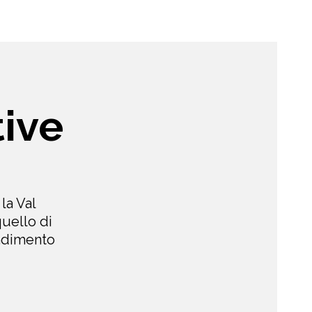
tive
la Val
uello di
endimento