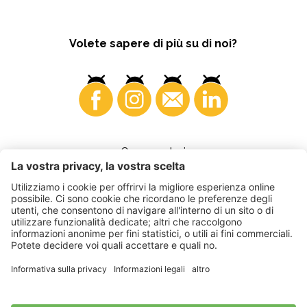
Volete sapere di più su di noi?
Consumatori
©
2026
VI.P coop. soc. agricola
Part. IVA • IT00725570212
Fattura elettronica - Codice destinatario • A4RZ960
Impressum
•
Impostazioni cookie
•
Privacy
•
Dichiarazione di