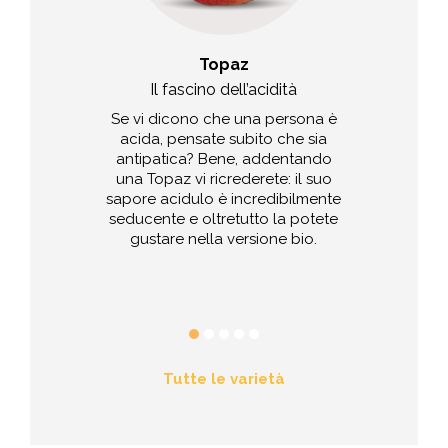
nita
Topaz
rodolce
Il fascino dell’acidità
Un’esplos
ono l’incontro
Se vi dicono che una persona è
Anche se il 
zza e acidità:
acida, pensate subito che sia
vulcano giapp
nte, liscia e
antipatica? Bene, addentando
un cuore
incrocio tra le
una Topaz vi ricrederete: il suo
Cripps Pink.
sapore acidulo è incredibilmente
esistenza alla
seducente e oltretutto la potete
molto diffusa
gustare nella versione bio.
e biologica.
Tutte le varietà