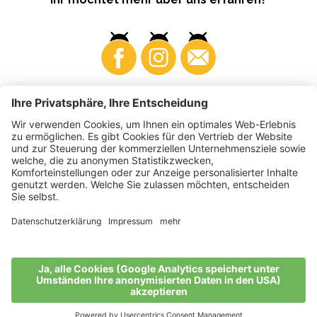
Business
Produzenten
©
2026
VI.P Gen. landw. Gesellschaft
MwSt-Nr. • IT00725570212
Elektronische Rechnung - Empfängercode • A4RZ960
Impressum
•
Cookie-Einstellungen
•
Datenschutz
•
Barrierefreiheitserklärung
•
Sitemap
produced by