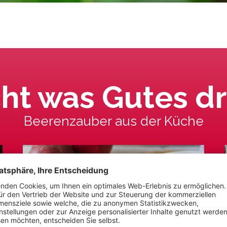
ht was Gutes dr
Beerenzauber aus der Küche