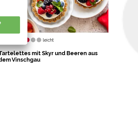
42 Min.
55 Mi
leicht
Tartelettes mit Skyr und Beeren aus
Gebac
dem Vinschgau