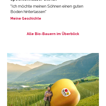
d
"Ich möchte meinen Söhnen einen guten
Boden hinterlassen"
„
Meine Geschichte
M
Alle Bio-Bauern im Überblick