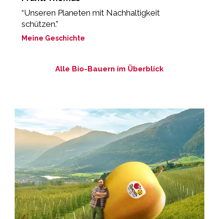
“Unseren Planeten mit Nachhaltigkeit
„
schützen.”
M
Meine Geschichte
Alle Bio-Bauern im Überblick