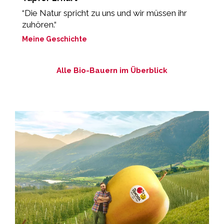
“Die Natur spricht zu uns und wir müssen ihr
M
zuhören.“
Meine Geschichte
Alle Bio-Bauern im Überblick