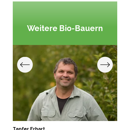
Weitere Bio-Bauern
Tapfer Erhart
P