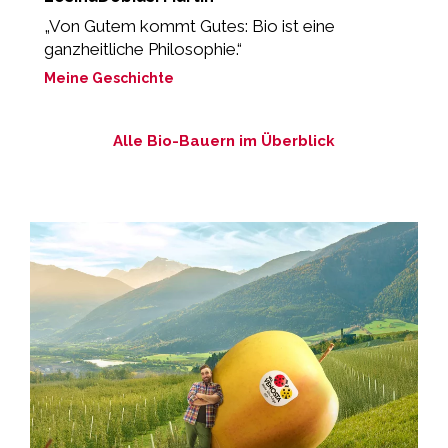
d
„Von Gutem kommt Gutes: Bio ist eine
M
ganzheitliche Philosophie.“
Meine Geschichte
Alle Bio-Bauern im Überblick