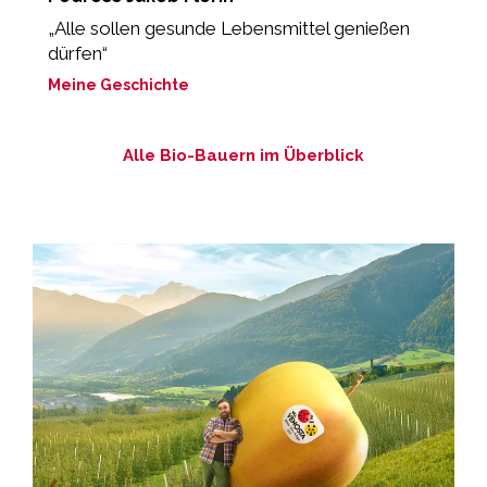
d
„Alle sollen gesunde Lebensmittel genießen
dürfen“
„
Meine Geschichte
M
Alle Bio-Bauern im Überblick