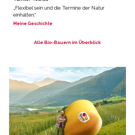
g
„Flexibel sein und die Termine der Natur
“
einhalten.“
M
Meine Geschichte
Alle Bio-Bauern im Überblick