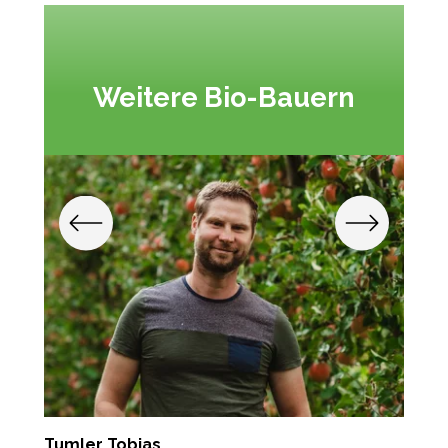
Weitere Bio-Bauern
Tumler Tobias
R