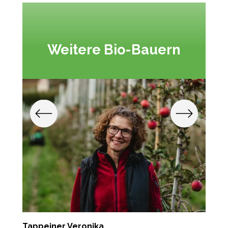
Weitere Bio-Bauern
Tappeiner Veronika
G