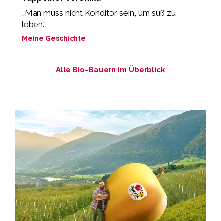
„Man muss nicht Konditor sein, um süß zu
„
leben.“
M
Meine Geschichte
Alle Bio-Bauern im Überblick