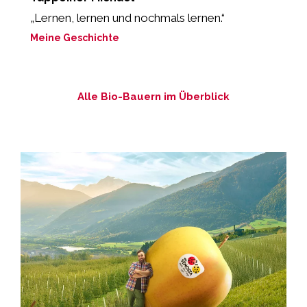
„Lernen, lernen und nochmals lernen.“
“
Meine Geschichte
M
Alle Bio-Bauern im Überblick