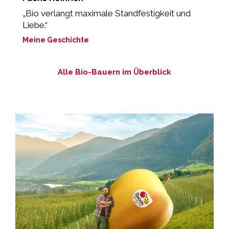
„Bio verlangt maximale Standfestigkeit und
„
Liebe.“
d
Meine Geschichte
M
Alle Bio-Bauern im Überblick