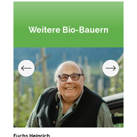
Weitere Bio-Bauern
Fuchs Heinrich
M