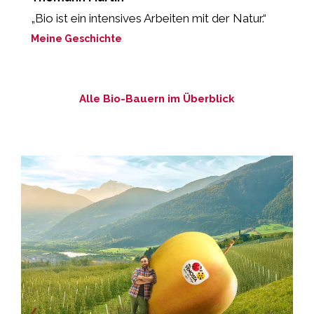
„Bio ist ein intensives Arbeiten mit der Natur.“
„
Meine Geschichte
M
Alle Bio-Bauern im Überblick