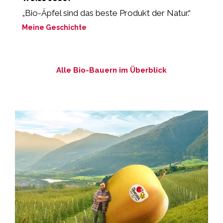
„Bio-Äpfel sind das beste Produkt der Natur.“
„
Meine Geschichte
M
Alle Bio-Bauern im Überblick