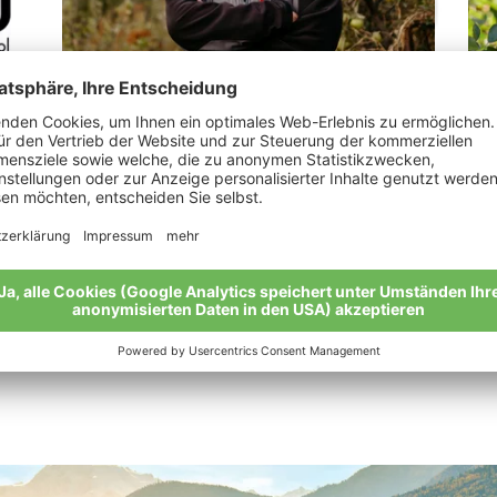
Tappeiner Elisabeth
Le
„Wieder zurück zu den Wurzeln mit Äpfeln
„Vo
und Gemüse.“
gan
Meine Geschichte
Mei
Alle Bio-Bauern im Überblick