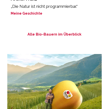
„Die Natur ist nicht programmierbar.“
„
e
Meine Geschichte
M
Alle Bio-Bauern im Überblick