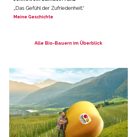
„Das Gefühl der Zufriedenheit.“
“
L
Meine Geschichte
M
Alle Bio-Bauern im Überblick