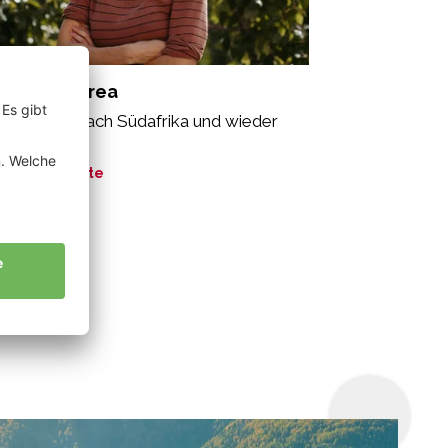
lacher Andrea
n Südtirol nach Südafrika und wieder
ück.“
ne Geschichte