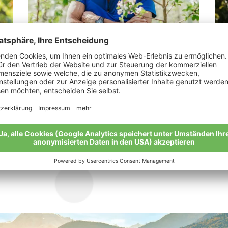
Gabl Kurt
Er
„Vater und Sohn.“
„Vo
zur
Meine Geschichte
Mei
Alle Bio-Bauern im Überblick