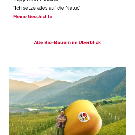
r
“Ich setze alles auf die Natur.“
„
Meine Geschichte
M
Alle Bio-Bauern im Überblick