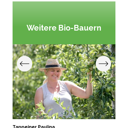
Weitere Bio-Bauern
Tappeiner Paulina
P