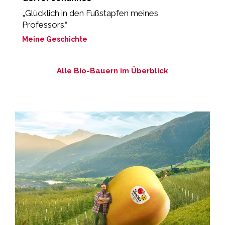
„Glücklich in den Fußstapfen meines
„
Professors.“
M
Meine Geschichte
Alle Bio-Bauern im Überblick