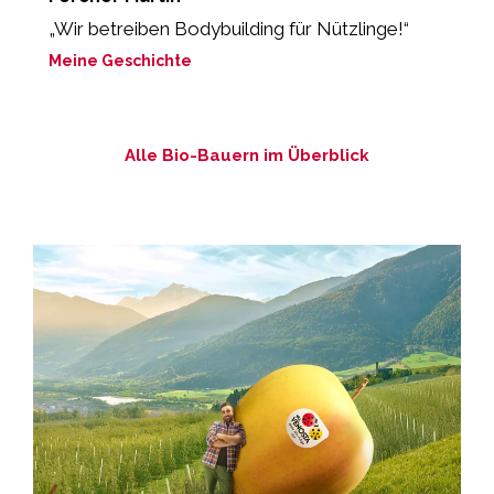
„Wir betreiben Bodybuilding für Nützlinge!“
“
Meine Geschichte
M
Alle Bio-Bauern im Überblick