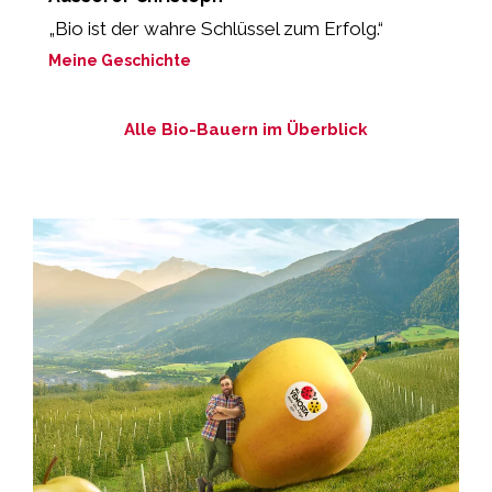
„Bio ist der wahre Schlüssel zum Erfolg.“
“
Meine Geschichte
M
Alle Bio-Bauern im Überblick