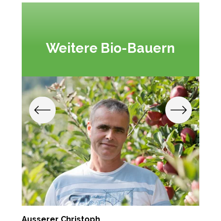
Weitere Bio-Bauern
Ausserer Christoph
S