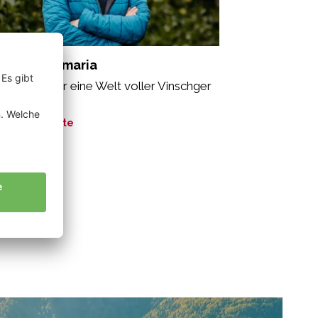
tsch Annamaria
teinander für eine Welt voller Vinschger
ienkäfer."
ne Geschichte