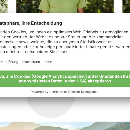
Gorfer Johannes
Gö
it.“
„Glücklich in den Fußstapfen meines
"Mi
Professors.“
Mar
Meine Geschichte
Mei
Alle Bio-Bauern im Überblick