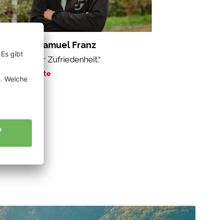
nnewein Samuel Franz
s Gefühl der Zufriedenheit.“
ne Geschichte