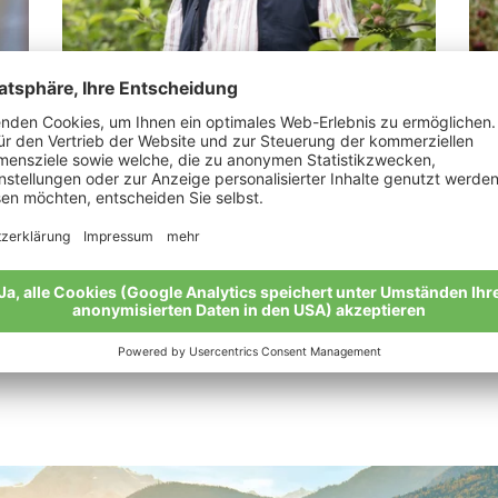
Sonnenburger Josef
Je
.“
“Mein Herz schlägt für die biologische
„Da
Landwirtschaft.”
Mei
Meine Geschichte
Alle Bio-Bauern im Überblick