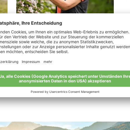
Alber Rita
Pe
„Mit Leidenschaft bei der Arbeit“
Mei
Meine Geschichte
Alle Bio-Bauern im Überblick