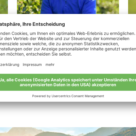
LesinaDebiasi Martin
Ba
„Von Gutem kommt Gutes: Bio ist eine
„Im
ganzheitliche Philosophie.“
Mei
Meine Geschichte
Alle Bio-Bauern im Überblick