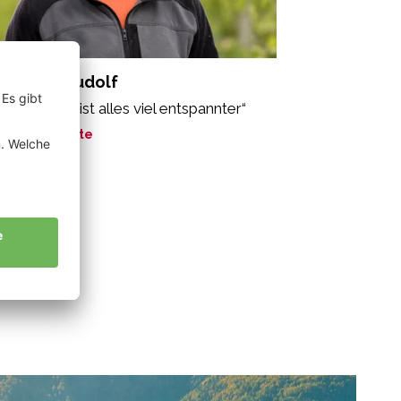
chmann Rudolf
 Bio-Anbau ist alles viel entspannter“
ne Geschichte