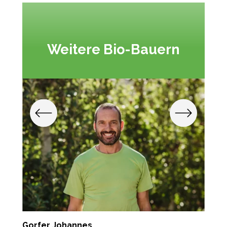
Weitere Bio-Bauern
Gorfer Johannes
G