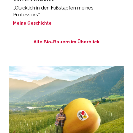
„Glücklich in den Fußstapfen meines
"
Professors.“
M
Meine Geschichte
M
Alle Bio-Bauern im Überblick