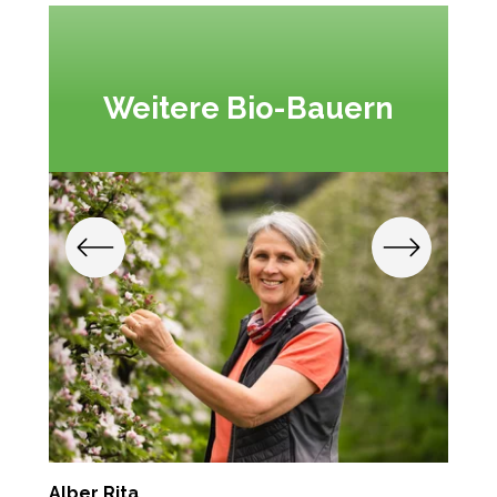
Weitere Bio-Bauern
Alber Rita
P