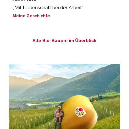
„Mit Leidenschaft bei der Arbeit“
M
Meine Geschichte
Alle Bio-Bauern im Überblick