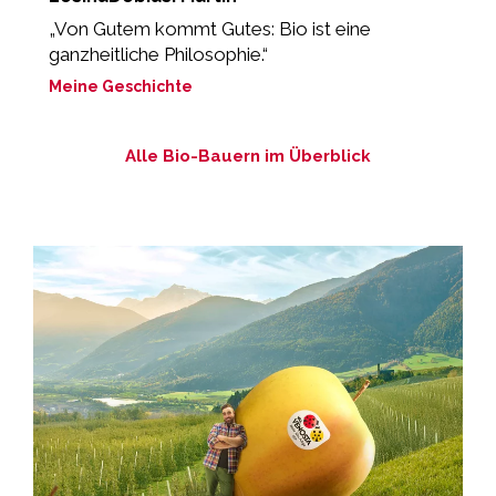
„Von Gutem kommt Gutes: Bio ist eine
“
ganzheitliche Philosophie.“
L
Meine Geschichte
M
Alle Bio-Bauern im Überblick