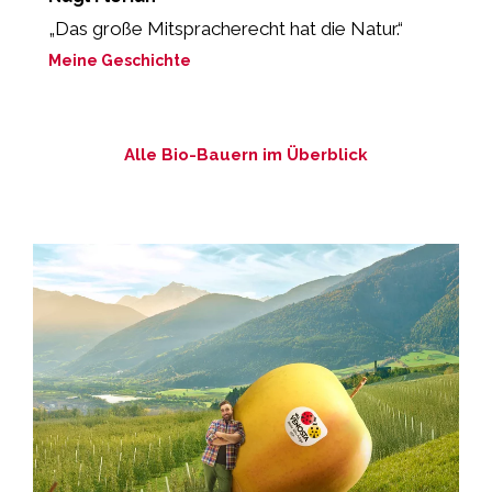
„Das große Mitspracherecht hat die Natur.“
„
g
Meine Geschichte
M
Alle Bio-Bauern im Überblick