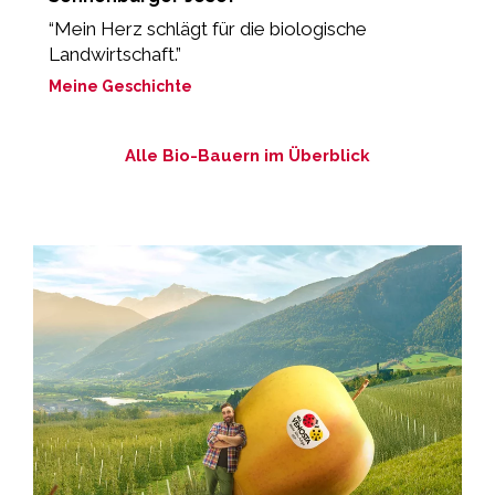
“Mein Herz schlägt für die biologische
„
Landwirtschaft.”
M
Meine Geschichte
Alle Bio-Bauern im Überblick