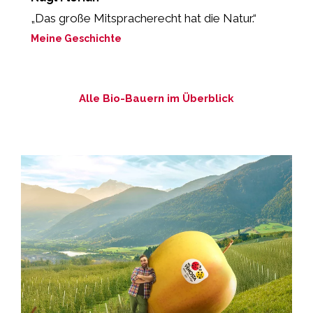
„Das große Mitspracherecht hat die Natur.“
„
g
Meine Geschichte
M
Alle Bio-Bauern im Überblick