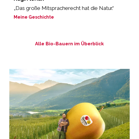
„Das große Mitspracherecht hat die Natur.“
„
g
Meine Geschichte
M
Alle Bio-Bauern im Überblick