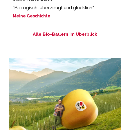
“Biologisch, überzeugt und glücklich.“
„
Meine Geschichte
M
Alle Bio-Bauern im Überblick