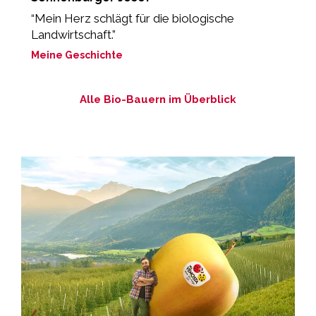
“Mein Herz schlägt für die biologische
“E
Landwirtschaft.”
M
Meine Geschichte
Alle Bio-Bauern im Überblick