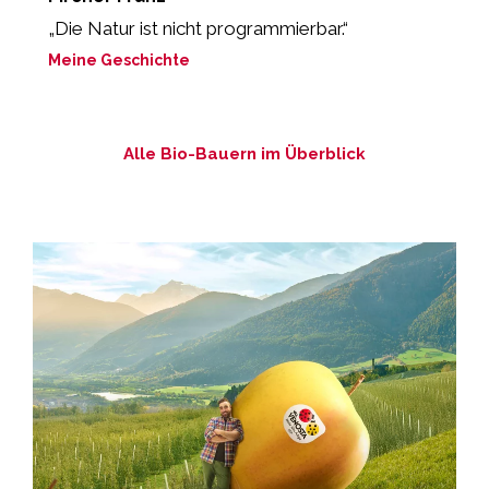
„Die Natur ist nicht programmierbar.“
„
P
Meine Geschichte
M
Alle Bio-Bauern im Überblick