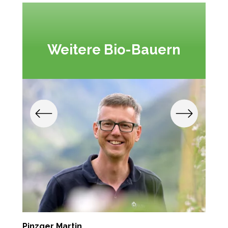
Weitere Bio-Bauern
Pinzger Martin
F