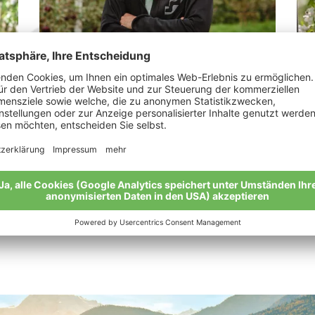
Jennewein Samuel Franz
Pr
„Das Gefühl der Zufriedenheit.“
“Un
sch
Meine Geschichte
Mei
Alle Bio-Bauern im Überblick