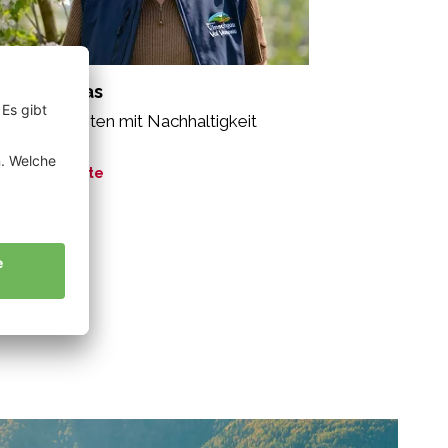
antl Thomas
seren Planeten mit Nachhaltigkeit
ützen.”
ne Geschichte