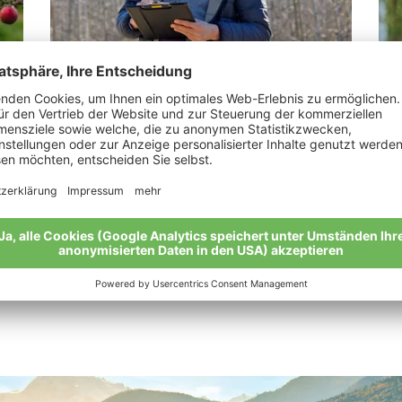
Graiss Wolfgang
Kl
u
„Bio ist mein Paradies auf Erden.“
„Wa
man
Meine Geschichte
Mei
Alle Bio-Bauern im Überblick