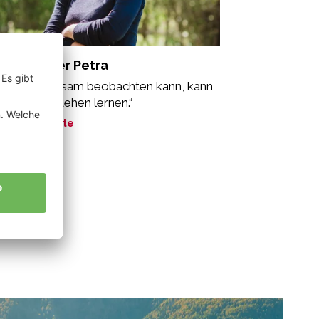
ammsteiner Petra
s man langsam beobachten kann, kann
 auch verstehen lernen.“
ne Geschichte