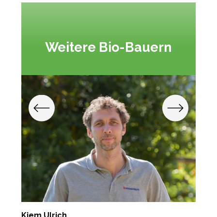
Weitere Bio-Bauern
Kiem Ulrich
G