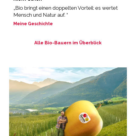
„Bio bringt einen doppelten Vorteil: es wertet
„
Mensch und Natur auf. “
M
Meine Geschichte
Alle Bio-Bauern im Überblick