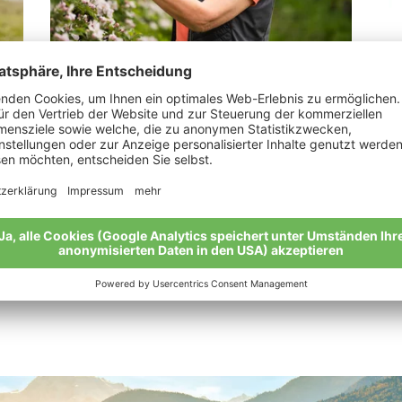
Alber Rita
Pe
„Mit Leidenschaft bei der Arbeit“
Mei
Meine Geschichte
Alle Bio-Bauern im Überblick