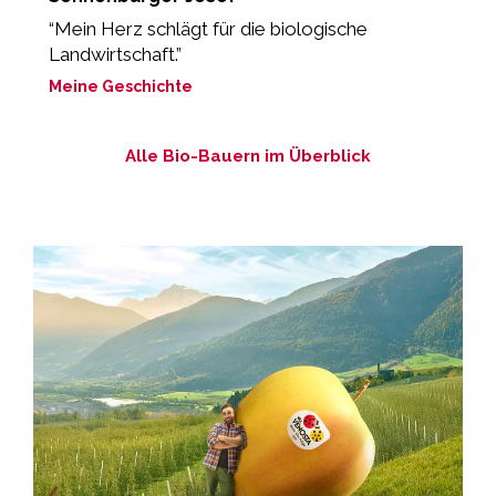
“Mein Herz schlägt für die biologische
„
Landwirtschaft.”
M
Meine Geschichte
Alle Bio-Bauern im Überblick