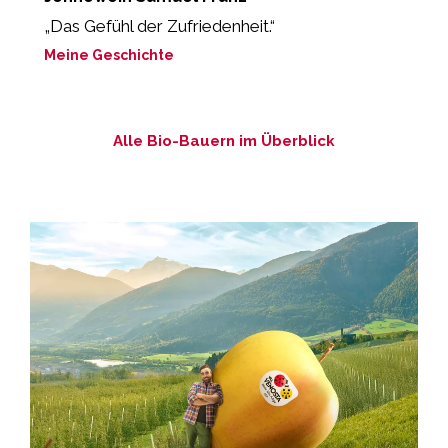
„Das Gefühl der Zufriedenheit.“
“
L
Meine Geschichte
M
Alle Bio-Bauern im Überblick