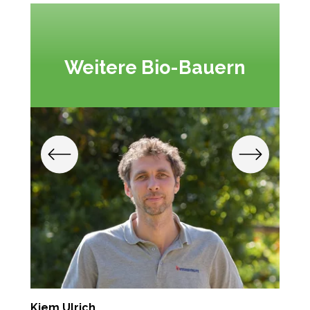
Weitere Bio-Bauern
Kiem Ulrich
E