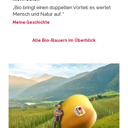
„Bio bringt einen doppelten Vorteil: es wertet
„
Mensch und Natur auf. “
z
Meine Geschichte
M
Alle Bio-Bauern im Überblick