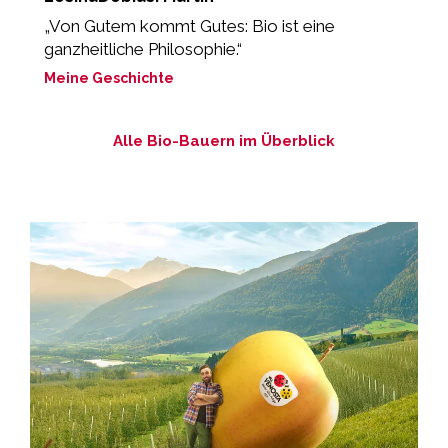
„Von Gutem kommt Gutes: Bio ist eine
„
ganzheitliche Philosophie.“
M
Meine Geschichte
Alle Bio-Bauern im Überblick