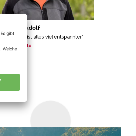
chmann Rudolf
 Bio-Anbau ist alles viel entspannter“
ne Geschichte