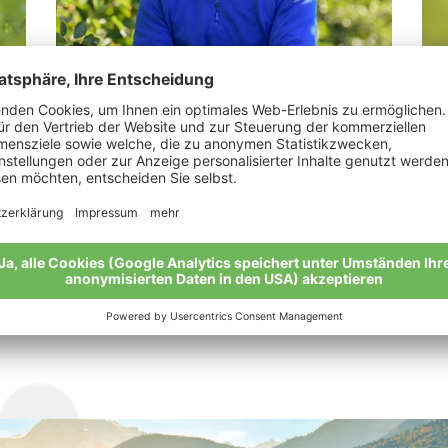
LesinaDebiasi Martin
Ba
„Von Gutem kommt Gutes: Bio ist eine
„Im
ganzheitliche Philosophie.“
Mei
Meine Geschichte
Alle Bio-Bauern im Überblick