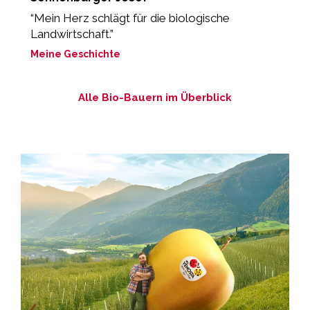
“Mein Herz schlägt für die biologische
„
Landwirtschaft.”
M
Meine Geschichte
Alle Bio-Bauern im Überblick