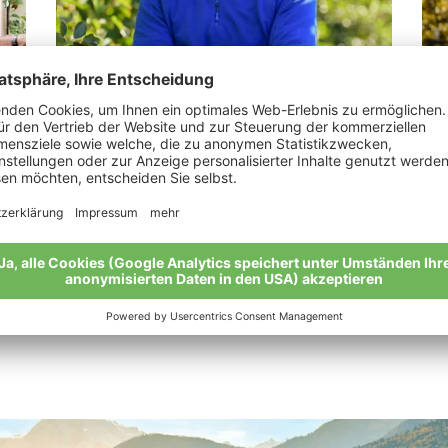
LesinaDebiasi Martin
Na
en“
„Von Gutem kommt Gutes: Bio ist eine
„Da
ganzheitliche Philosophie.“
Mei
Meine Geschichte
Alle Bio-Bauern im Überblick