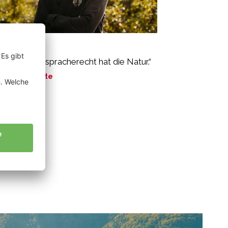
gl Florian
s große Mitspracherecht hat die Natur.“
ne Geschichte